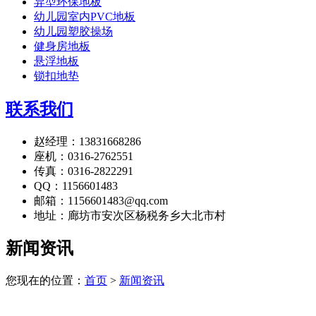
异型环保地板
幼儿园室内PVC地板
幼儿园塑胶操场
健身房地板
悬浮地板
锁扣地垫
联系我们
赵经理：13831668286
座机：0316-2762551
传真：0316-2822291
QQ：1156601483
邮箱：1156601483@qq.com
地址：廊坊市安次区杨税务乡大北市村
新闻资讯
您现在的位置：
首页
>
新闻资讯