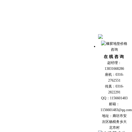
在 线 咨 询
赵经理：
13831668286
座机：0316-
2762551
传真：0316-
2822291
QQ：1156601483
邮箱：
1156601483@qq.com
地址：廊坊市安
次区杨税务乡大
北市村