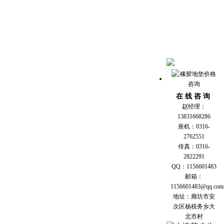
在 线 咨 询
赵经理：
13831668286
座机：0316-
2762551
传真：0316-
2822291
QQ：1156601483
邮箱：
1156601483@qq.com
地址：廊坊市安
次区杨税务乡大
北市村